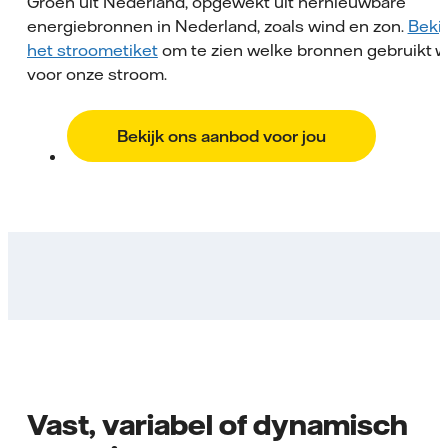
Groen uit Nederland, opgewekt uit hernieuwbare
energiebronnen in Nederland, zoals wind en zon.
Bekij
het stroometiket
om te zien welke bronnen gebruikt 
voor onze stroom.
Bekijk ons aanbod voor jou
Vast, variabel of dynamisch