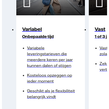
Variabel
Vast
Onbepaalde tijd
1 of 3 j
Variabele
Vast
leveringstarieven die
zolan
meerdere keren per jaar
Zeke
kunnen dalen of stijgen
verb
Kosteloos opzeggen op
ieder moment
Geschikt als je flexibiliteit
belangrijk vindt