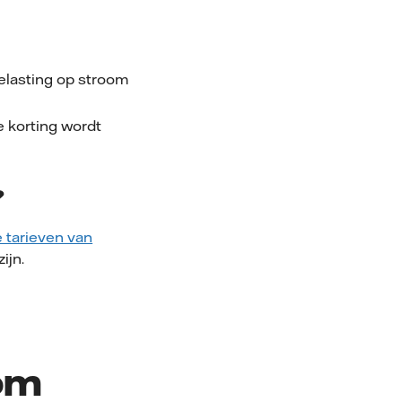
elasting op stroom
e korting wordt
?
e tarieven van
ijn.
om