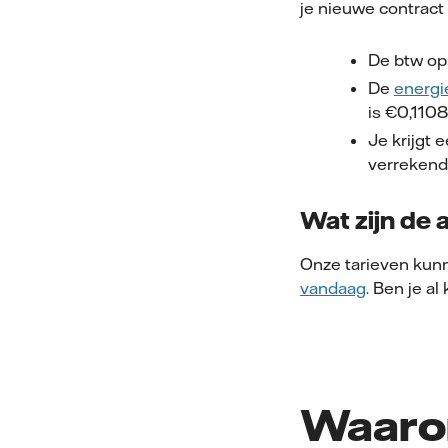
je nieuwe contract 
De btw op
De
energi
is €0,1108
Je krijgt 
verrekend
Wat zijn de 
Onze tarieven kunn
vandaag
. Ben je al
Waarom