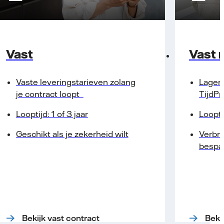
Vast
Vast 
Vaste leveringstarieven zolang
Lagere
je contract loopt
TijdPr
Looptijd: 1 of 3 jaar
Looptij
Geschikt als je zekerheid wilt
Verbru
bespa
Bekijk vast contract
Beki