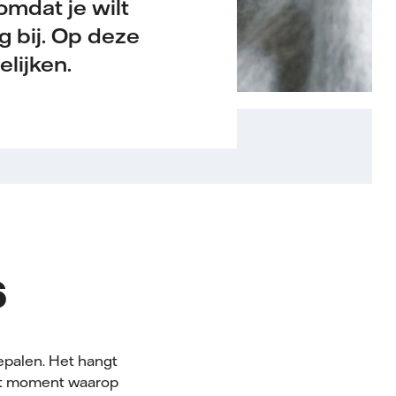
omdat je wilt
g bij. Op deze
elijken.
6
bepalen. Het hangt
 het moment waarop