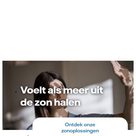
Voelt als meer uit
de zon halen
Ontdek onze
zonoplossingen