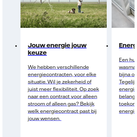
Jouw energie jouw
Energ
keuze
Een hu
We hebben verschillende
wasmac
energiecontracten, voor elke
bijna o
situatie. Wil je zekerheid of
Tegelijk
juist meer flexibiliteit. Op zoek
energie
naar een contract voor alleen
belangr
stroom of alleen gas? Bekijk
toekom
welk energiecontract past bij
energie
jouw wensen.