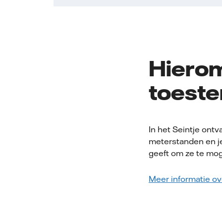
Hierom
toest
In het Seintje ont
meterstanden en je
geeft om ze te mo
Meer informatie o