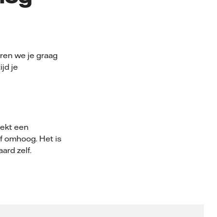
uren we je graag
jd je
rekt een
f omhoog. Het is
ard zelf.