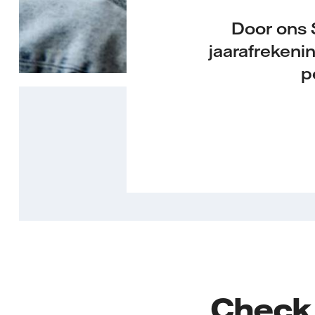
Door ons 
jaarafrekeni
p
Check 