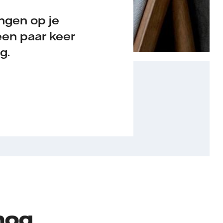
ngen op je
een paar keer
g.
nog