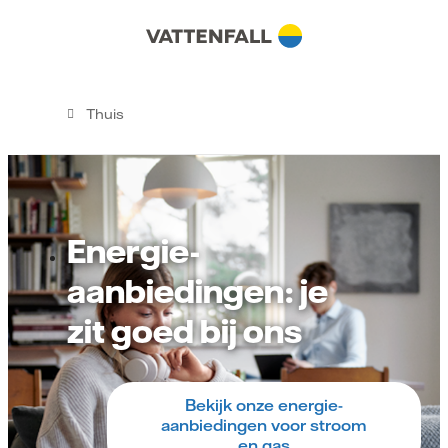
Thuis
Energie-
aanbiedingen: je
zit goed bij ons
Bekijk onze energie-
aanbiedingen voor stroom
en gas