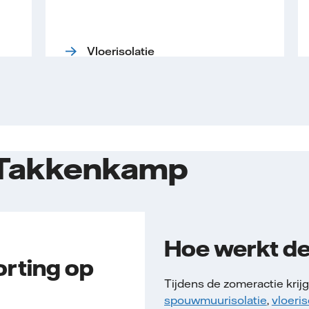
Vloerisolatie
j Takkenkamp
Hoe werkt de
orting op
Tijdens de zomeractie krijg
spouwmuurisolatie
,
vloeris