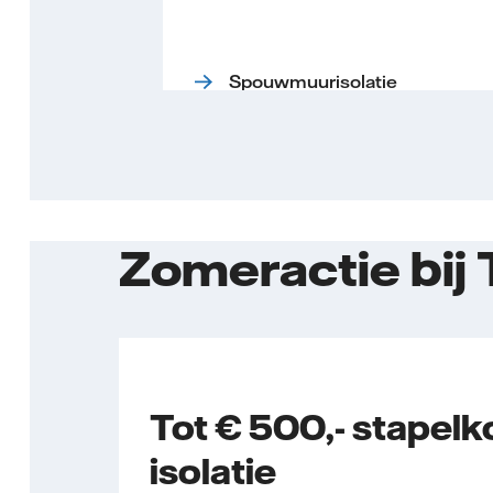
Spouwmuurisolatie
Zomeractie bi
Tot € 500,- stapelk
isolatie