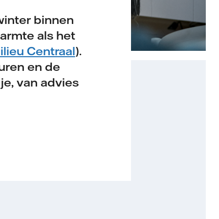
winter binnen
armte als het
ilieu Centraal
).
muren en de
je, van advies