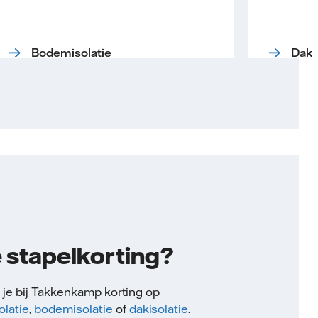
Bodemisolatie
Daki
 stapelkorting?
 je bij Takkenkamp korting op
olatie
,
bodemisolatie
of
dakisolatie
.