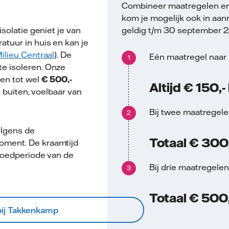
Combineer maatregelen en 
kom je mogelijk ook in aa
solatie geniet je van
geldig t/m 30 september 
tuur in huis en kan je
ilieu Centraal
). De
Eén maatregel naar
e isoleren. Onze
en tot wel
€ 500,-
Altijd € 150,-
n buiten, voelbaar van
Bij twee maatregele
olgens de
Totaal € 300,
oment. De kraamtijd
roedperiode van de
Bij drie maatregele
Totaal € 500,
bij Takkenkamp