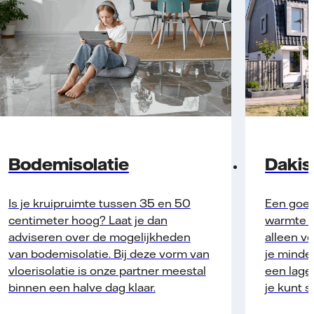
Bodemisolatie
Dakis
Is je kruipruimte tussen 35 en 50
Een goed
centimeter hoog? Laat je dan
warmte b
adviseren over de mogelijkheden
alleen v
van bodemisolatie. Bij deze vorm van
je minder
vloerisolatie is onze partner meestal
een lage
binnen een halve dag klaar.
je kunt s