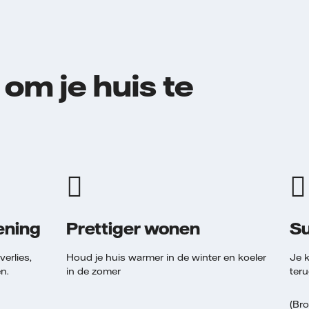
om je huis te
ening
Prettiger wonen
Su
erlies,
Houd je huis warmer in de winter en koeler
Je 
n.
in de zomer
ter
(Br