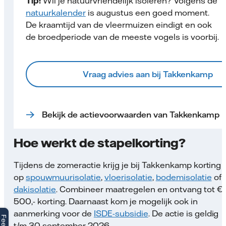
Tip!
Wil je natuurvriendelijk isoleren? Volgens de
natuurkalender
is augustus een goed moment.
De kraamtijd van de vleermuizen eindigt en ook
de broedperiode van de meeste vogels is voorbij.
Vraag advies aan bij Takkenkamp
Bekijk de actievoorwaarden van Takkenkamp
Hoe werkt de stapelkorting?
Tijdens de zomeractie krijg je bij Takkenkamp korting
op
spouwmuurisolatie
,
vloerisolatie
,
bodemisolatie
of
dakisolatie
. Combineer maatregelen en ontvang tot €
500,- korting. Daarnaast kom je mogelijk ook in
aanmerking voor de
ISDE-subsidie
. De actie is geldig
t/m 30 september 2026.