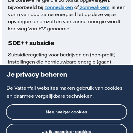
bijvoorbeeld bij
zonnedaken
of
zonneakkers
, is een
vorm van duurzame energie. Het op deze wijze
opvangen en omzetten van zonne-energie wordt
kortweg 'zon-PV' genoemd.
SDE++ subsidie
Subsidieregeling voor bedrijven en (non-profit)
instellingen die hernieuwbare energie (gaan)
produceren.
Lees meer over de SDE++
Je privacy beheren
subsidieregeling
.
De Vattenfall websites maken gebruik van cookies
Stadswarmte
en daarmee vergelijkbare technieken.
Bij stadsverwarming worden verschillende bronnen
gebruikt om water te verwarmen. Dit warm water gaat
Nee, weiger cookies
via ondergrondse leidingen naar een huis of bedrijf.
Lees meer over stadsverwarming
.
Ja, ik accepteer cookies