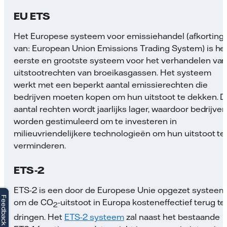
EU ETS
Het Europese systeem voor emissiehandel (afkorting
van: European Union Emissions Trading System) is he
eerste en grootste systeem voor het verhandelen van
uitstootrechten van broeikasgassen. Het systeem
werkt met een beperkt aantal emissierechten die
bedrijven moeten kopen om hun uitstoot te dekken. D
aantal rechten wordt jaarlijks lager, waardoor bedrijve
worden gestimuleerd om te investeren in
milieuvriendelijkere technologieën om hun uitstoot te
verminderen.
ETS-2
ETS-2 is een door de Europese Unie opgezet systeem
Feedback
Feedback
om de CO
-uitstoot in Europa kosteneffectief terug te
2
dringen. Het
ETS-2 systeem
zal naast het bestaande