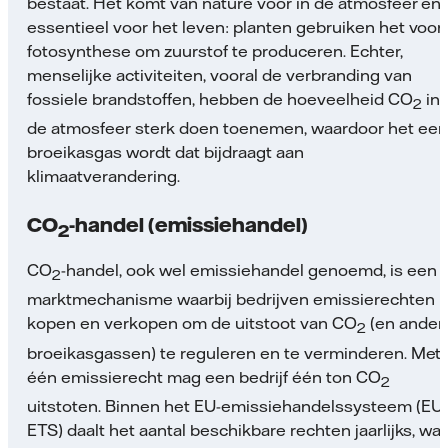
bestaat. Het komt van nature voor in de atmosfeer en 
essentieel voor het leven: planten gebruiken het voor
fotosynthese om zuurstof te produceren. Echter,
menselijke activiteiten, vooral de verbranding van
fossiele brandstoffen, hebben de hoeveelheid CO
in
2
de atmosfeer sterk doen toenemen, waardoor het een
broeikasgas wordt dat bijdraagt aan
klimaatverandering.
CO
-handel (emissiehandel)
2
CO
-handel, ook wel emissiehandel genoemd, is een
2
marktmechanisme waarbij bedrijven emissierechten
kopen en verkopen om de uitstoot van CO
(en ander
2
broeikasgassen) te reguleren en te verminderen. Met
één emissierecht mag een bedrijf één ton CO
2
uitstoten. Binnen het EU-emissiehandelssysteem (EU
ETS) daalt het aantal beschikbare rechten jaarlijks, wat