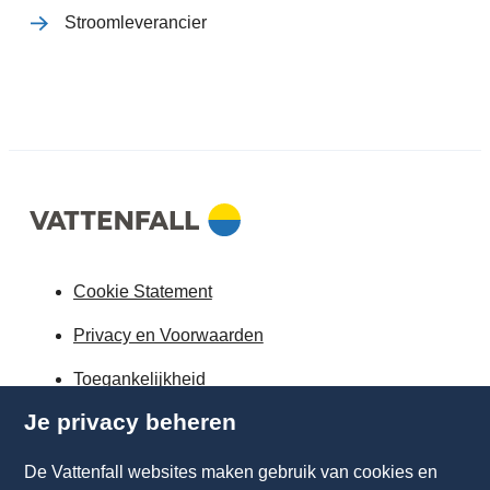
Stroomleverancier
Cookie Statement
Privacy en Voorwaarden
Toegankelijkheid
Je privacy beheren
Partnerships
Energiekennis
De Vattenfall websites maken gebruik van cookies en