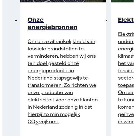
Onze
Elektr
energiebronnen
Elektrif
Om onze afhankelijkheid van
onderd
fossiele brandstoffen te
energie
verminderen, hebben wij ons
klimaat
ten doel gesteld onze
het van
energie­productie in
fossielv
Nederland stapsgewijs te
sectore
transformeren. Zo richten we
toepass
onze productie van
Om aan
elektriciteit voor onze klanten
te kunn
in Nederland zodanig in dat
komende
hierbij zo min mogelijk
geïnve
CO
vrijkomt.
in wind
2