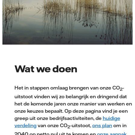
Wat we doen
Het in stappen omlaag brengen van onze CO
-
2
uitstoot vinden wij zo belangrijk en dringend dat
het de komende jaren onze manier van werken en
onze keuzes bepaalt. Op deze pagina vind je een
greep uit onze bedrijfsactiviteiten, de
huidige
verdeling
van onze CO
-uitstoot,
ons plan
om in
2
2040 op netto nul uit te komen en
onze aanpak