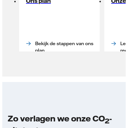
Ons plan
Onze 
Bekijk de stappen van ons
Lee
plan
red
Zo verlagen we onze CO
-
2