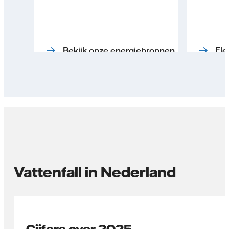
Bekijk onze energiebronnen
Elek
Vattenfall in Nederland
Cijfers over 2025