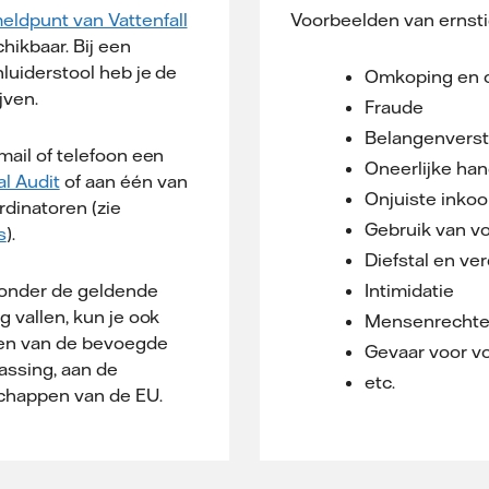
eldpunt van Vattenfall
Voorbeelden van ernsti
hikbaar. Bij een
luiderstool heb je de
Omkoping en c
jven.
Fraude
Belangenverst
mail of telefoon een
Oneerlijke han
al Audit
of aan één van
Onjuiste inko
rdinatoren (zie
Gebruik van v
s
).
Diefstal en ve
 onder de geldende
Intimidatie
g vallen, kun je ook
Mensenrechte
len van de bevoegde
Gevaar voor v
passing, aan de
etc.
schappen van de EU.