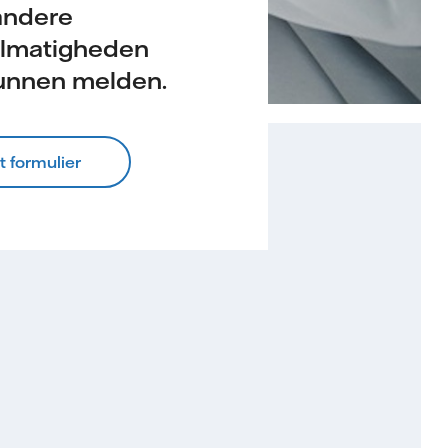
andere
elmatigheden
kunnen melden.
t formulier