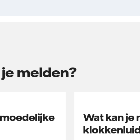
 je melden?
rmoedelijke
Wat kan je 
klokkenlui