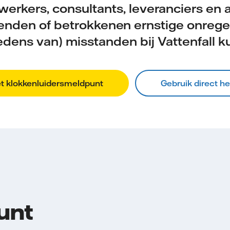
erkers, consultants, leveranciers en 
nden of betrokkenen ernstige onreg
edens van) misstanden bij Vattenfall 
et klokkenluidersmeldpunt
Gebruik direct he
unt