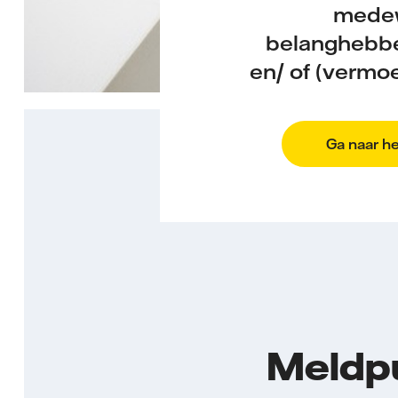
medew
belanghebbe
en/ of (vermo
Ga naar h
Meldp