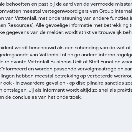
ale behoeften en past bij de aard van de vermoede missta
mvatten meestal vertegenwoordigers van Group Internal
en van Vattenfall, met ondersteuning van andere functies i
an Resources). Alle gevoelige informatie met betrekking 
jke gegevens van de melder, wordt strikt vertrouwelijk be
cident wordt beschouwd als een schending van de wet of
edragscode van Vattenfall of enige andere interne regelg
relevante Vattenfall Business Unit of Staff Function waar
geïnformeerd en worden passende vervolgmaatregelen aa
lingen hebben meestal betrekking op verbeterde werkrout
ook - in zwaardere gevallen - op disciplinaire sancties zo
ntslagen. Jij als informant wordt altijd zo snel als prakt
n de conclusies van het onderzoek.