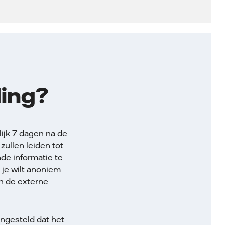
ding?
lijk 7 dagen na de
ullen leiden tot
de informatie te
g je wilt anoniem
an de externe
ngesteld dat het