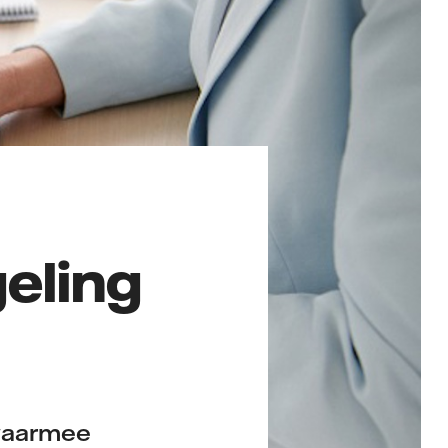
eling
 waarmee