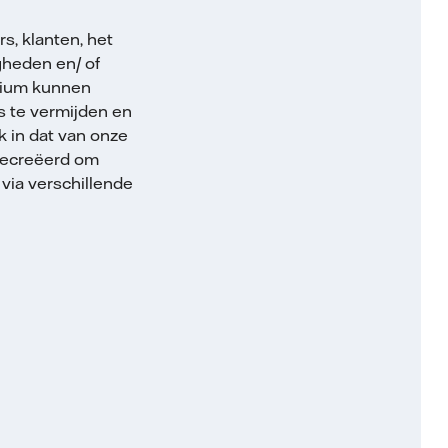
s, klanten, het
gheden en/ of
adium kunnen
s te vermijden en
k in dat van onze
gecreëerd om
via verschillende