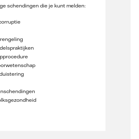
ge schendingen die je kunt melden:
orruptie
rengeling
delspraktijken
opprocedure
oorwetenschap
rduistering
nschendingen
olksgezondheid