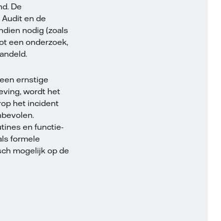
nd. De
 Audit en de
ndien nodig (zoals
tot een onderzoek,
handeld.
 een ernstige
eving, wordt het
op het incident
nbevolen.
ines en functie­
als formele
isch mogelijk op de