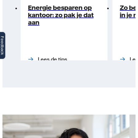
Energie besparen op
Zo be
kantoor: zo pak je dat
in je 
aan
Feedback
Lees de tips
Lee