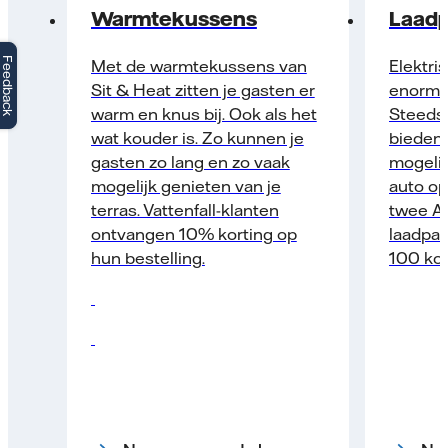
Warmtekussens
Laadp
Feedback
Met de warmtekussens van
Elektris
Sit & Heat zitten je gasten er
enorme 
warm en knus bij. Ook als het
Steeds
wat kouder is. Zo kunnen je
bieden
gasten zo lang en zo vaak
mogelij
mogelijk genieten van je
auto op
terras. Vattenfall-klanten
twee A
ontvangen 10% korting op
laadpale
hun bestelling.
100 kor