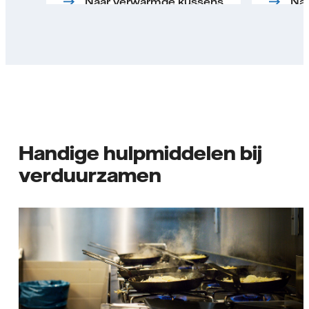
Naar verwarmde kussens
Naa
Handige hulpmiddelen bij
verduurzamen