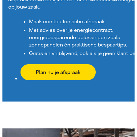
op jouw zaak.
Maak een telefonische afspraak.
Met advies over je energiecontract,
energiebesparende oplossingen zoals
zonnepanelen én praktische bespaartips.
Gratis en vrijblijvend, ook als je geen klant ben
Plan nu je afspraak