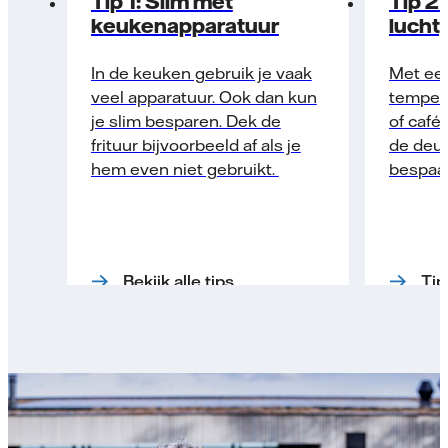
Tip 1: Slim met
Tip 2:
keukenapparatuur
lucht
In de keuken gebruik je vaak
Met een
veel apparatuur. Ook dan kun
tempera
je slim besparen. Dek de
of café
frituur bijvoorbeeld af als je
de deur
hem even niet gebruikt.
bespaar
Bekijk alle tips
Tip