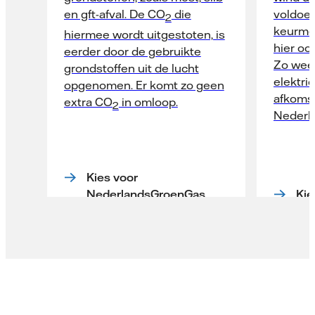
en gft-afval. De CO
die
voldoet
2
keurmer
hiermee wordt uitgestoten, is
hier oo
eerder door de gebruikte
Zo weet
grondstoffen uit de lucht
elektri
opgenomen. Er komt zo geen
afkomst
extra CO
in omloop.
2
Nederl
Kies voor
NederlandsGroenGas
Kie