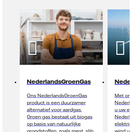
NederlandsGroenGas
Nede
Ons NederlandsGroenGas
Met on
product is een duurzamer
Nederl
alternatief voor aardgas.
u uw ele
Groen gas bestaat uit biogas
Nederl
op basis van natuurlijke
elektri
grondstoffen, zoals mest, slib
wind ui