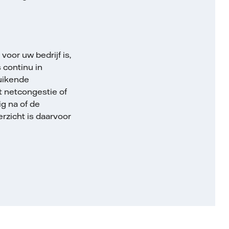
voor uw bedrijf is,
 continu in
ruikende
t netcongestie of
g na of de
rzicht is daarvoor