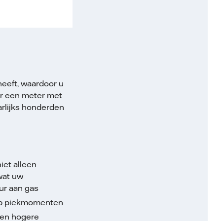
heeft, waardoor u
ar een meter met
aarlijks honderden
iet alleen
wat uw
uur aan gas
op piekmomenten
een hogere