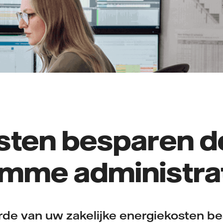
sten besparen d
imme administra
rde van uw zakelijke energiekosten bes