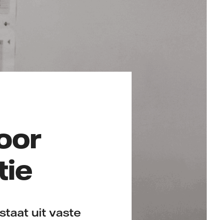
oor
tie
taat uit vaste