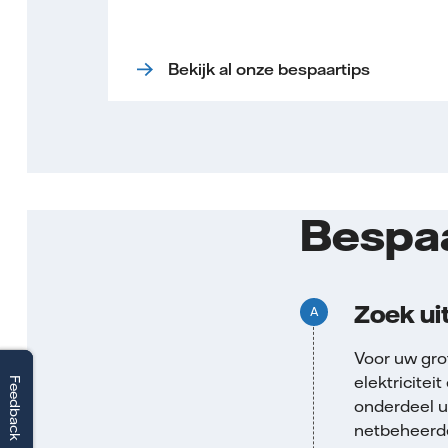
Bekijk al onze bespaartips
Bespaa
Zoek uit
Voor uw grot
elektricitei
Feedback
Feedback
onderdeel u
netbeheerder