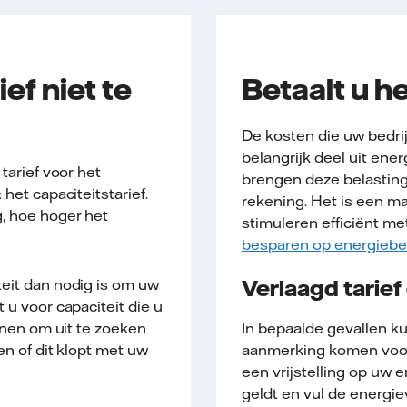
ef niet te
Betaalt u he
De kosten die uw bedri
belangrijk deel uit ene
tarief voor het
brengen deze belasting
het capaciteitstarief.
rekening. Het is een m
, hoe hoger het
stimuleren efficiënt met
besparen op energiebe
Verlaagd tarief 
eit dan nodig is om uw
 u voor capaciteit die u
lonen om uit te zoeken
In bepaalde gevallen ku
en of dit klopt met uw
aanmerking komen voor 
een vrijstelling op uw 
geldt en vul de energiev