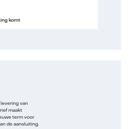
king komt
 levering van
arief maakt
ieuwe term voor
an de aansluiting.