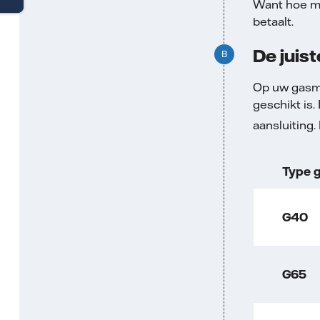
Want hoe me
betaalt.
De juist
Op uw gasme
geschikt is
aansluiting.
Type g
G40
G65