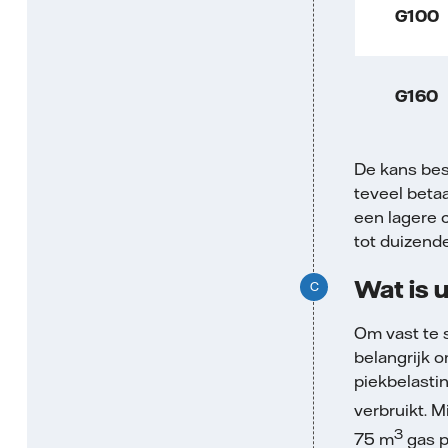
G100
G160
De kans bes
teveel beta
een lagere c
tot duizend
Wat is 
Om vast te s
belangrijk 
piekbelastin
verbruikt. 
3
75 m
gas p