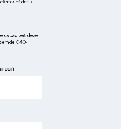
itstarief dat u
 capaciteit deze
genoemde G40-
r uur)