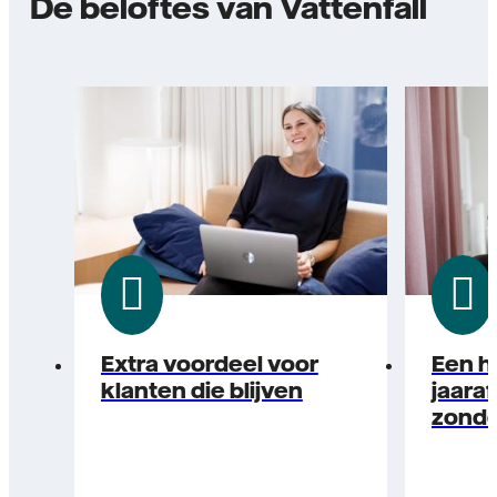
De beloftes van Vattenfall
Extra voordeel voor
Een h
klanten die blijven
jaara
zonde