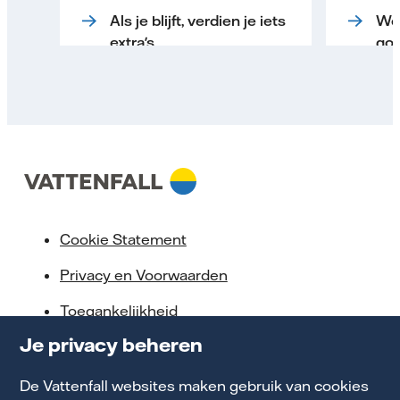
Als je blijft, verdien je iets
We 
extra's
goe
Cookie Statement
Privacy en Voorwaarden
Toegankelijkheid
Je privacy beheren
Partnerships
Energiekennis
De Vattenfall websites maken gebruik van cookies