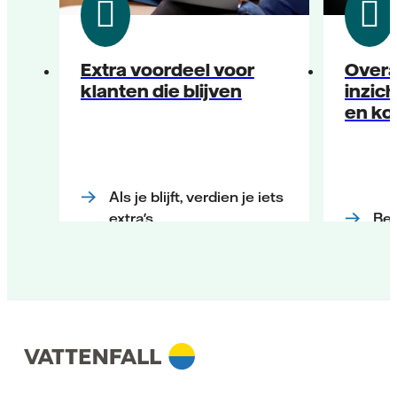
Extra voordeel voor
Overal
klanten die blijven
inzich
en ko
Als je blijft, verdien je iets
extra's
Bes