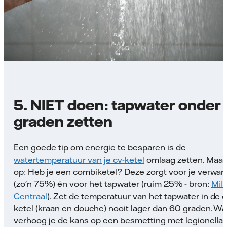
5. NIET doen: tapwater onder
graden zetten
Een goede tip om energie te besparen is de
watertemperatuur van je cv-ketel
omlaag zetten. Maar 
op: Heb je een combiketel? Deze zorgt voor je verwa
(zo'n 75%) én voor het tapwater (ruim 25% - bron:
Mili
Centraal
). Zet de temperatuur van het tapwater in de c
ketel (kraan en douche) nooit lager dan 60 graden. W
verhoog je de kans op een besmetting met legionella.