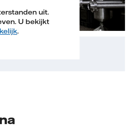
rstanden uit.
ven. U bekijkt
kelijk
.
ina