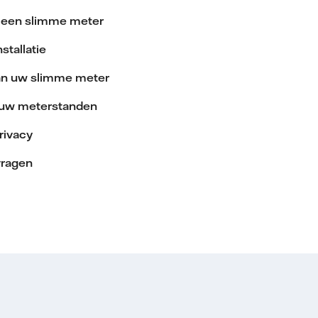
 een slimme meter
stallatie
van uw slimme meter
t uw meterstanden
rivacy
vragen