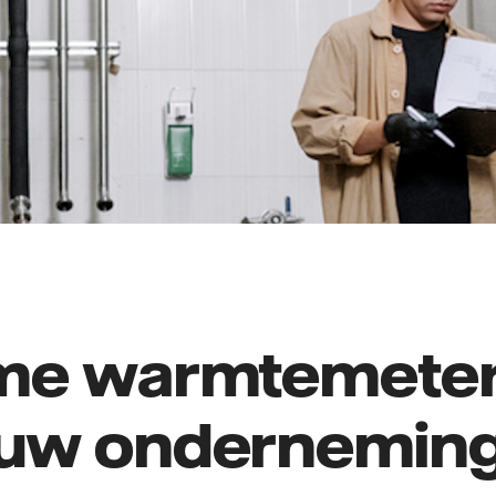
me warmtemeter
uw ondernemin