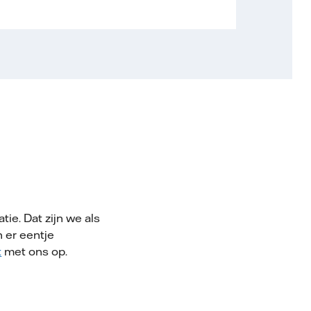
ie. Dat zijn we als
n er eentje
t
met ons op.