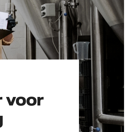
 voor
g