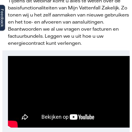
Tijdens dit webinar komt u alles te weten over de
basisfunctionaliteiten van Mijn Vattenfall Zakelijk. Zo
Feedback
Feedback
tonen wij u het zelf aanmaken van nieuwe gebruikers
en het toe- en afvoeren van aansluitingen.
Beantwoorden we al uw vragen over facturen en
factuurbundels. Leggen we u uit hoe u uw
energiecontract kunt verlengen.