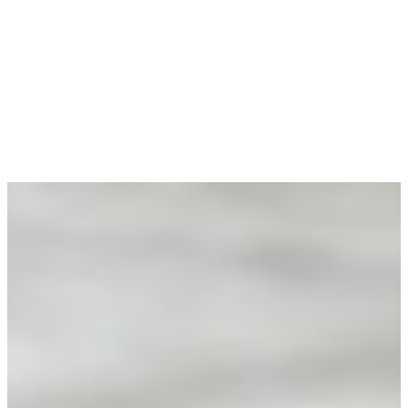
Klantenservice
U wilt uw energiezaken graag snel en gemakkelijk
kunnen inzien en regelen. Zodat u grip heeft op uw
energiekosten en uw -verbruik. Dat begrijpen we
en daarom regelt u met Mijn Vattenfall Zakelijk
eenvoudig en snel al uw energiezaken. Daar vindt
u al alles bij elkaar, in één oogopslag.