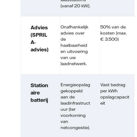
(vanaf 20 kW).
Onafhankelijk
50% van de
Advies
advies over
kosten (max.
(SPRIL
de
€ 3.500)
A-
haalbaarheid
advies)
en uitvoering
van uw
laadnetwerk.
Energieopslag
Vast bedrag
Station
gekoppeld
per kWh
aire
aan de
opslagcapacit
batterij
laadinfrastruct
eit
uur (ter
voorkoming
van
netcongestie).