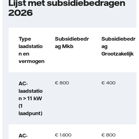
Lijst met subsidiebedragen
2026
Type
Subsidiebedr
Subsidiebedr
laadstatio
ag Mkb
ag
n en
Grootzakelijk
vermogen
€ 800
€ 400
AC-
laadstatio
n > 11 kW
(1
laadpunt)
€ 1.600
€ 800
AC-