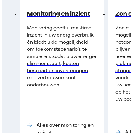
Monitoring en inzicht
Zon c
Monitoring geeft u real-time
Zon cur
inzicht in uw energieverbruik
mogelij
én biedt u de mogelijkheid
netcon
om toekomstscenario’s te
blijven
simuleren, zodat u uw energie
leveren
slimmer stuurt, kosten
piekmom
bespaart en investeringen
stoppe
met vertrouwen kunt
voorkom
onderbouwen.
uw kost
op het 
uw bedr
Alles over monitoring en
inzicht
All