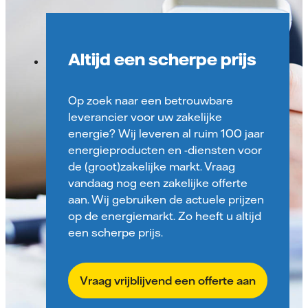
Altijd een scherpe prijs
Op zoek naar een betrouwbare
leverancier voor uw zakelijke
energie? Wij leveren al ruim 100 jaar
energie­producten en -diensten voor
de (groot)­zakelijke markt. Vraag
vandaag nog een zakelijke offerte
aan. Wij gebruiken de actuele prijzen
op de energiemarkt. Zo heeft u altijd
een scherpe prijs.
Vraag vrijblijvend een offerte aan