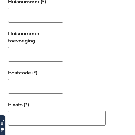
Huisnummer
Huisnummer
toevoeging
Postcode
Plaats
Feedback
Feedback