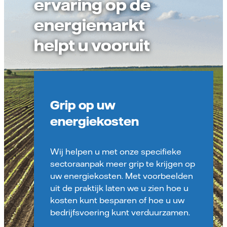
ervaring op de
energiemarkt
helpt u vooruit
Grip op uw
energiekosten
Wij helpen u met onze specifieke
sectoraanpak meer grip te krijgen op
uw energiekosten. Met voorbeelden
uit de praktijk laten we u zien hoe u
kosten kunt besparen of hoe u uw
bedrijfsvoering kunt verduurzamen.