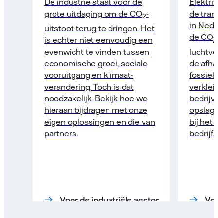
De industrie staat voor de
Elektrif
grote uitdaging om de CO
-
de tran
2
in Nede
uitstoot terug te dringen. Het
de CO
is echter niet eenvoudig een
2
evenwicht te vinden tussen
luchtve
economische groei, sociale
de afha
vooruitgang en klimaat­
fossiel
verandering. Toch is dat
verklein
noodzakelijk. Bekijk hoe we
bedrijv
hieraan bijdragen met onze
opslag­
eigen oplossingen en die van
bij het 
partners.
bedrijf
Voor de industriële sector
Voo