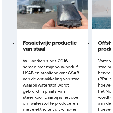
Fossielvrije productie
Offsh
van staal
produ
Wij werken sinds 2016
Vattenf
samen met mijnbouwbedrijf
staalpr
LKAB en staal­fabrikant SSAB
hebben
aan de ontwikkeling van staal
(PPA) g
waarbij waterstof wordt
hoeveelh
gebruikt in plaats van
het Nor
steenkool. Daarbij is het doel
wordt g
om waterstof te produceren
aan de
met elektriciteit uit wind- en
hoeveel