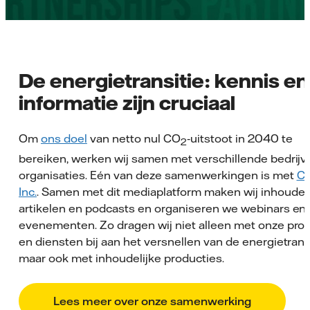
De energietransitie: kennis en
informatie zijn cruciaal
Om
ons doel
van netto nul CO
‑uitstoot in 2040 te
2
bereiken, werken wij samen met verschillende bedrijv
organisaties. Eén van deze samenwerkingen is met
C
Inc.
. Samen met dit mediaplatform maken wij inhoudeli
artikelen en podcasts en organiseren we webinars en
evenementen. Zo dragen wij niet alleen met onze pro
en diensten bij aan het versnellen van de energietransi
maar ook met inhoudelijke producties.
Lees meer over onze samenwerking