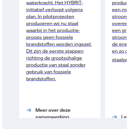
waterkracht. Het HYBRIT-
product
initiatief verloopt volgens
een mix
plan. In pilot­projecten
stroom,
produceren wij nu staal
overeen
waarbij in het productie­
een gro
proces geen fossiele
stroom­
brandstoffen worden ingezet.
de ener
Dit zijn de eerste stappen
en zo 
richting de grootschalige
staalpr
productie van staal zonder
gebruik van fossiele
brandstoffen.
Meer over deze
samenwerking
Lee