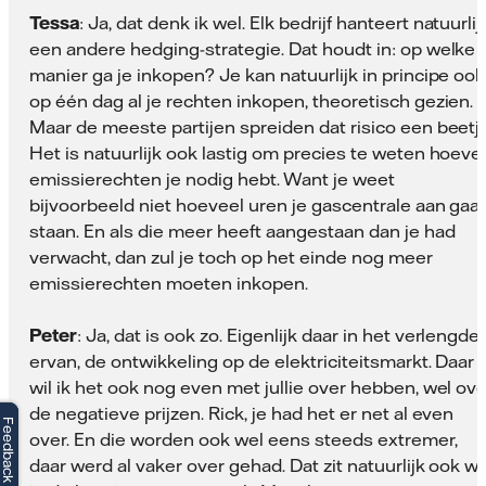
Tessa
: Ja, dat denk ik wel. Elk bedrijf hanteert natuurlij
een andere hedging-strategie. Dat houdt in: op welke
manier ga je inkopen? Je kan natuurlijk in principe ook
op één dag al je rechten inkopen, theoretisch gezien.
Maar de meeste partijen spreiden dat risico een beetje
Het is natuurlijk ook lastig om precies te weten hoeve
emissierechten je nodig hebt. Want je weet
bijvoorbeeld niet hoeveel uren je gascentrale aan gaa
staan. En als die meer heeft aangestaan dan je had
verwacht, dan zul je toch op het einde nog meer
emissierechten moeten inkopen.
Peter
: Ja, dat is ook zo. Eigenlijk daar in het verlengde
ervan, de ontwikkeling op de elektriciteitsmarkt. Daar
wil ik het ook nog even met jullie over hebben, wel ove
de negatieve prijzen. Rick, je had het er net al even
Feedback
Feedback
over. En die worden ook wel eens steeds extremer,
daar werd al vaker over gehad. Dat zit natuurlijk ook we