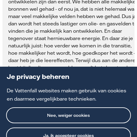
ontwikkelen zijn dan eerst. We hebben alle makkelijke
bronnen wel gehad - of nou ja, dat is niet helemaal waa
maar veel makkelijke velden hebben we gehad. Dus ja
dan wordt het steeds lastiger om olie- en gasvelden t
vinden die je makkelijk kan ontwikkelen. En daar
tegenover staat hernieuwbare energie. En daar zie je
natuurlijk juist: hoe verder we komen in die transitie,
hoe makkelijker het wordt, hoe goedkoper het wordt -
daar heb je die leereffecten. Terwijl dus aan de andere
kant bij die olie- en gasvelden wordt het dus steeds
lastiger.
Je privacy beheren
En nou ja, zoals we net al zeiden: er zijn veel meer
De Vattenfall websites maken gebruik van cookies
investeringen in hernieuwbare energie nodig om de
en daarmee vergelijkbare technieken.
klimaatdoelen te halen. Dus we moeten zon en wind
opschalen, maar ook zeker energieopslag en het
Nee, weiger cookies
elektriciteitsnet - in Nederland heel relevant - maar
sowieso wereldwijd. En ja, ook wat we net al zeiden:
hoe sneller we deze transitie doormaken, hoe kleiner
Ja, ik accepteer cookies