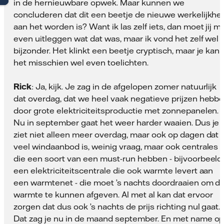
in de hernieuwbare opwek. Maar kunnen we
concluderen dat dit een beetje de nieuwe werkelijkhe
aan het worden is? Want ik las zelf iets, dan moet jij m
even uitleggen wat dat was, maar ik vond het zelf wel
bijzonder. Het klinkt een beetje cryptisch, maar je kan
het misschien wel even toelichten.
Rick
: Ja, kijk. Je zag in de afgelopen zomer natuurlijk
dat overdag, dat we heel vaak negatieve prijzen hebb
door grote elektriciteitsproductie met zonnepanelen.
Nu in september gaat het weer harder waaien. Dus je
ziet niet alleen meer overdag, maar ook op dagen dat 
veel windaanbod is, weinig vraag, maar ook centrales
die een soort van een must-run hebben - bijvoorbeeld
een elektriciteitscentrale die ook warmte levert aan
een warmtenet - die moet ’s nachts doordraaien om di
warmte te kunnen afgeven. Al met al kan dat ervoor
zorgen dat dus ook ’s nachts de prijs richting nul gaat.
Dat zag je nu in de maand september. En met name o