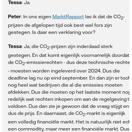
Tessa
: Ja.
Peter
: In ons eigen
MarktRapport
las ik dat de CO
-
2
prijzen de afgelopen tijd ook best wel fors zijn
gestegen. Is daar een verklaring voor?
Tessa
: Ja, die CO
-prijzen zijn inderdaad sterk
2
gestegen. En dat komt eigenlijk voornamelijk doordat
de CO
-emissierechten - dus deze technische rechte
2
- moesten worden ingeleverd over 2024. Dus die
deadline lag nu op eind september. En dan zijn er toch
nog heel wat bedrijven die al die emissies moeten
afdekken. Dus die moeten op het laatste moment nog
redelijk wat rechten inkopen om aan de regelgeving t
voldoen. Dus dan zie je gewoon dat de vraag stijgt en
dus de prijs. En daarnaast, de CO
-markt is eigenlijk
2
een volledig financiële markt. Het is natuurlijk niet ech
een commodity, maar meer een financiële markt. Dus 