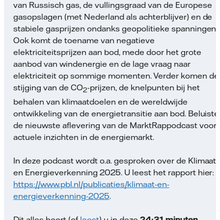
van Russisch gas, de vullingsgraad van de Europese
gasopslagen (met Nederland als achterblijver) en de
stabiele gasprijzen ondanks geopolitieke spanningen.
Ook komt de toename van negatieve
elektriciteitsprijzen aan bod, mede door het grote
aanbod van windenergie en de lage vraag naar
elektriciteit op sommige momenten. Verder komen de
stijging van de CO
-prijzen, de knelpunten bij het
2
behalen van klimaatdoelen en de wereldwijde
ontwikkeling van de energietransitie aan bod. Beluiste
de nieuwste aflevering van de MarktRappodcast voor
actuele inzichten in de energiemarkt.
In deze podcast wordt o.a. gesproken over de Klimaat-
en Energieverkenning 2025. U leest het rapport hier:
https://www.pbl.nl/publicaties/klimaat-en-
energieverkenning-2025
.
Dit alles hoort (of
leest
) u in deze
24:31 minuten