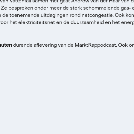
 van Vattenfall samen met gast Andrew van der Haar van d
. Ze bespreken onder meer de sterk schommelende gas- e
en de toenemende uitdagingen rond netcongestie. Ook ko
voor het elektriciteitsnet en de duurzaamheid en het ener
nuten
durende aflevering van de MarktRappodcast. Ook on