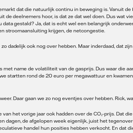
markt dat die natuurlijk continu in beweging is. Vanuit de 
it de deelnemers hoor, is dat ze dat wel doen. Dus wat vie
u data gestald? Ja, dat is echt wel een belangrijk onder
een stroomaansluiting krijgen, de netcongestie.
e zo dadelijk ook nog over hebben. Maar inderdaad, dat zij
 met name de volatiliteit van de gasprijs. Dus waar die aan
s we startten rond de 20 euro per megawattuur en kwamen 
k weer. Daar gaan we zo nog eventjes over hebben. Rick, w
de van het vorige jaar ook hadden over de CO₂-prijs. Dat d
n dagen, de afgelopen week eigenlijk, juist het tegenove
ulatieve handel hun posities hebben verkocht. En dat die p