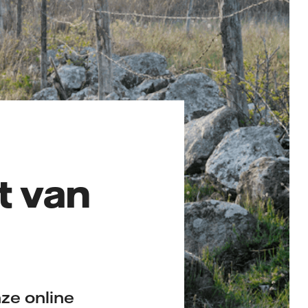
t van
ze online