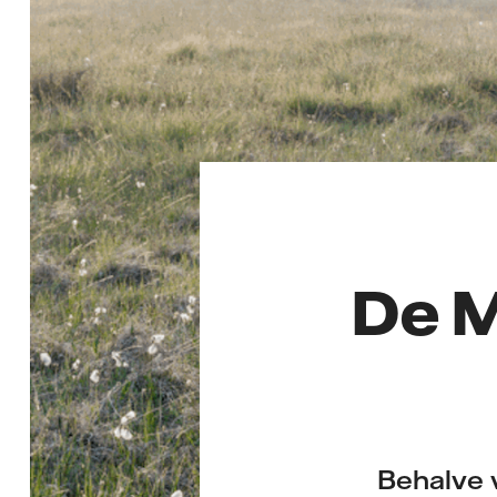
De M
Behalve 