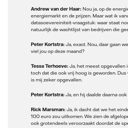
Andrew van der Haar:
Nou ja, op de energie
energiemarkt en de prijzen. Maar wat ik vanu
datasoevereiniteit-vraagstuk: waar staat no
natuurlijk de wachtlijst van bedrijven die g
Peter Kortstra:
Ja, exact. Nou, daar gaan w
viel jou op deze maand?
Tessa Terhoeve:
Ja, het meest opgevallen is
toch dat die ook vrij hoog is geworden. Du
is mij zeker opgevallen.
Peter Kortstra:
Ja, en hij daalde daarna oo
Rick Marsman:
Ja, ik dacht dat we het ein
100 euro zou uitkomen. We zien de afgelope
ook grotendeels veroorzaakt doordat de spec