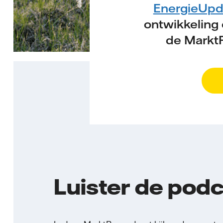
EnergieUpd
ontwikkeling
de MarktR
Luister de pod