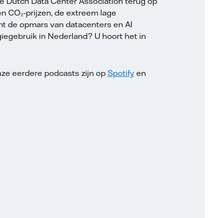
e Dutch Data Center Association terug op
n CO₂‑prijzen, de extreem lage
mt de opmars van datacenters en AI
giegebruik in Nederland? U hoort het in
ze eerdere podcasts zijn op
Spotify
en