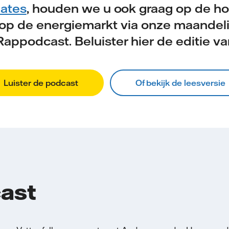
ates
, houden we u ook graag op de h
 op de energiemarkt via onze maandeli
appodcast. Beluister hier de editie van
Luister de podcast
Of bekijk de leesversie
cast