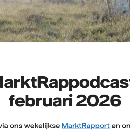
arktRappodcas
februari 2026
via ons wekelijkse
MarktRapport
en on