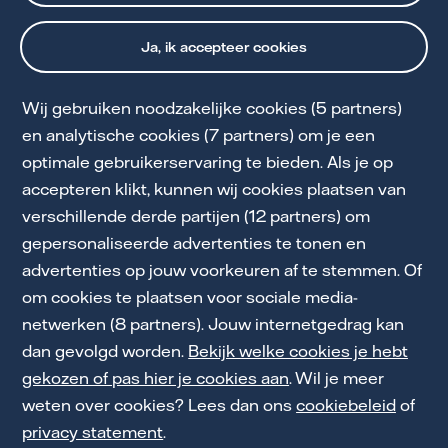
Stroomprijs per uur,
In de
Ja, ik accepteer cookies
gasprijs per dag
tuss
uur
Kosteloos opzeggen op
Wij gebruiken noodzakelijke cookies (5 partners)
ieder moment
Loopt
en analytische cookies (7 partners) om je een
optimale gebruikerservaring te bieden. Als je op
accepteren klikt, kunnen wij cookies plaatsen van
verschillende derde partijen (12 partners) om
Ik kies voor dynamisch
Ik 
gepersonaliseerde advertenties te tonen en
advertenties op jouw voorkeuren af te stemmen. Of
om cookies te plaatsen voor sociale media-
netwerken (8 partners). Jouw internetgedrag kan
dan gevolgd worden.
Bekijk welke cookies je hebt
gekozen of pas hier je cookies aan
. Wil je meer
weten over cookies? Lees dan ons
cookiebeleid
of
Salderen stopt in 2027: wat
privacy statement
.
betekent dit voor jou?