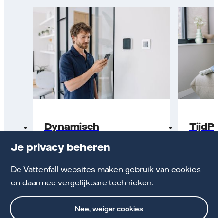
Dynamisch
TijdPr
Je privacy beheren
Ideaal als je flexibel bent en je
Ideaal 
verbruik kan plannen.
stroom 
De Vattenfall websites maken gebruik van cookies
en daarmee vergelijkbare technieken.
Tarieven bewegen mee
Lage
met de prijzen op de
tuss
Nee, weiger cookies
energiemarkt.
uur