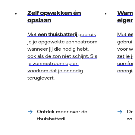
Zelf opwekken én
Warm 
opslaan
eigen
Met
een thuisbatterij
gebruik
Met
ee
je je opgewekte zonnestroom
gebruik
wanneer jij die nodig hebt,
voor wa
ook als de zon niet schijnt. Sla
zet je j
je zonnestroom op en
comfort
voorkom dat je onnodig
energie
teruglevert.
Ontdek meer over de
On
thuisbatterij
zon