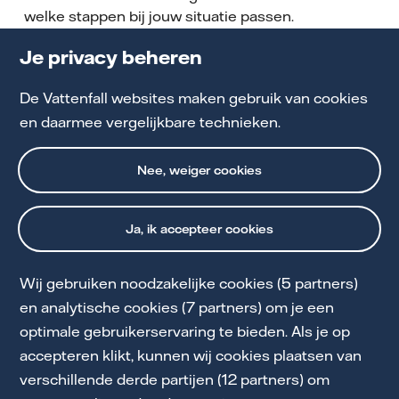
welke stappen bij jouw situatie passen.
Je privacy beheren
Lees meer over de salderingsregeling in 2027
De Vattenfall websites maken gebruik van cookies
Bekijk wat je kan doen met je zonnepanelen
en daarmee vergelijkbare technieken.
Nee, weiger cookies
Ja, ik accepteer cookies
Wij gebruiken noodzakelijke cookies (5 partners)
Cookie Statement
en analytische cookies (7 partners) om je een
optimale gebruikerservaring te bieden. Als je op
Privacy en Voorwaarden
accepteren klikt, kunnen wij cookies plaatsen van
Toegankelijkheid
verschillende derde partijen (12 partners) om