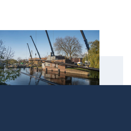
Werkzaamheden warmtenetten
Bekijk actuele projecten
n