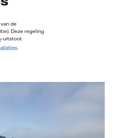
es
 van de
tie). Deze regeling
-uitstoot
2
allaties
.