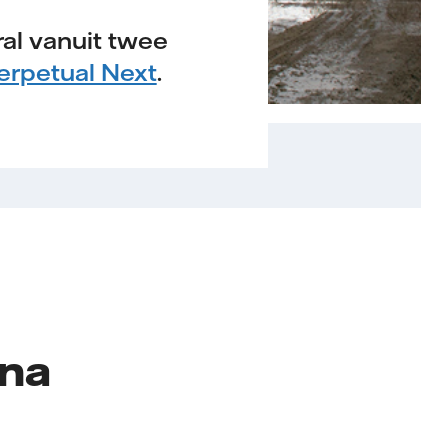
al vanuit twee
erpetual Next
.
ina