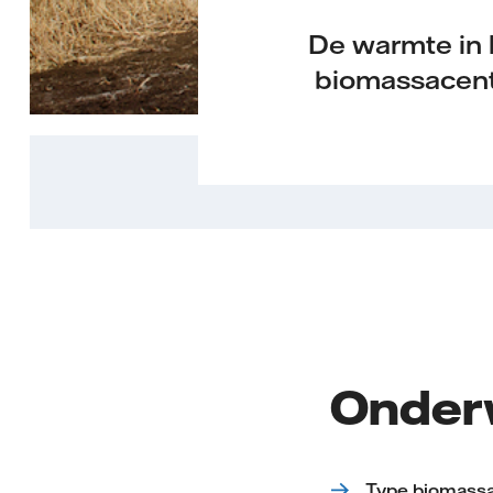
De warmte in 
biomassacentr
Onder
Type biomass