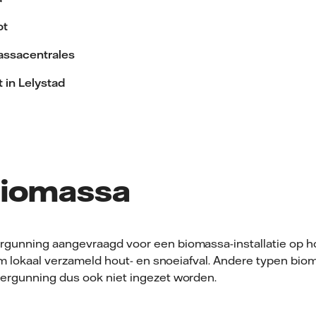
ot
assacentrales
 in Lelystad
biomassa
unning aangevraagd voor een biomassa-installatie op hou
 om lokaal verzameld hout- en snoeiafval. Andere typen b
ergunning dus ook niet ingezet worden.