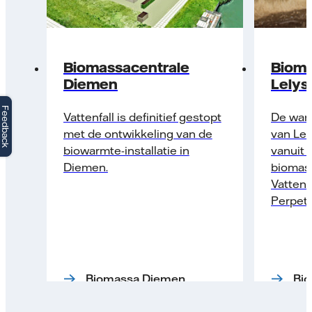
Biomassacentrale
Bioma
Diemen
Lelys
Feedback
Vattenfall is definitief gestopt
De war
met de ontwikkeling van de
van Lel
biowarmte-installatie in
vanuit 
Diemen.
biomass
Vattenf
Perpetu
Biomassa Diemen
Bio