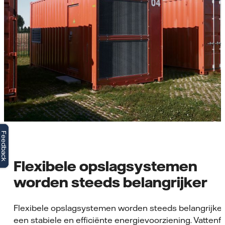
Feedback
Feedback
Flexibele opslagsystemen
worden steeds belangrijker
Flexibele opslagsystemen worden steeds belangrijker
een stabiele en efficiënte energievoorziening. Vattenfa