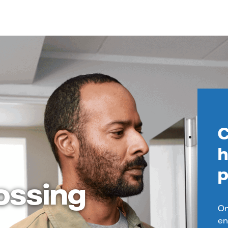
C
h
p
lossing
On
en