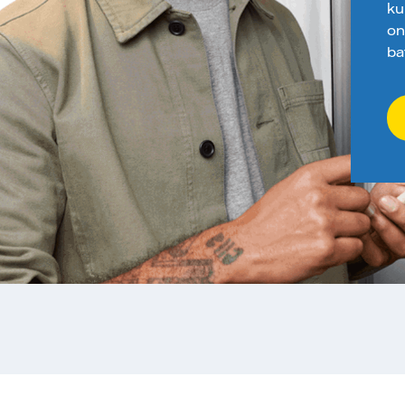
ku
on
ba