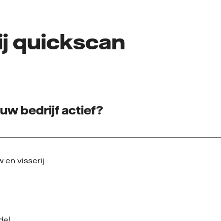
ij quickscan
 uw bedrijf actief?
en visserij
del