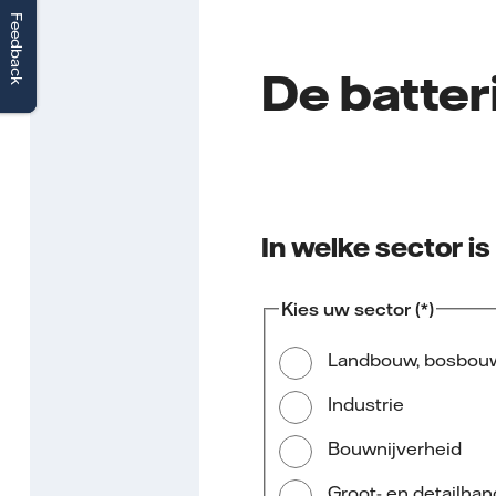
Feedback
Feedback
De batter
In welke sector is
Kies uw sector
Landbouw, bosbouw 
Industrie
Bouwnijverheid
Groot- en detailhan