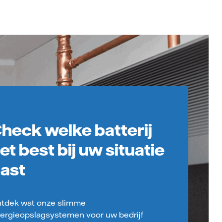
heck welke batterij
et best bij uw situatie
ast
tdek wat onze slimme
ergieopslagsystemen voor uw bedrijf