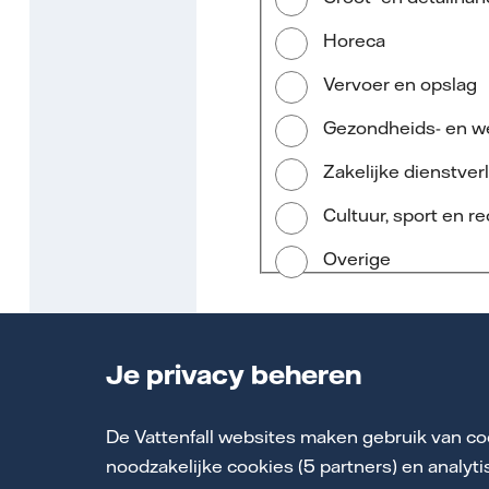
Horeca
Vervoer en opslag
Gezondheids- en we
Zakelijke dienstver
Cultuur, sport en re
Overige
Je privacy beheren
Vorige
De Vattenfall websites maken gebruik van co
noodzakelijke cookies (5 partners) en analyt
Stap
1
/
5