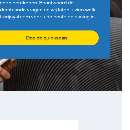
nnen betekenen. Beantwoord de
derstaande vragen en wij laten u zien welk
tterijsysteem voor u de beste oplossing is.
Doe de quickscan