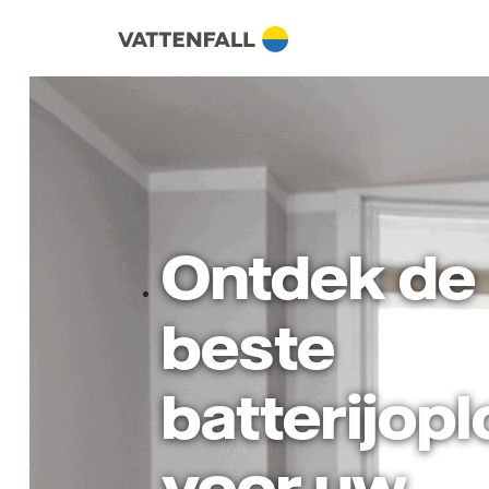
Ontdek de
beste
batterijop
voor uw