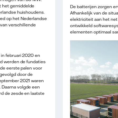
t het gemiddelde
De batterijen zorgen erv
derlandse huishoudens.
Afhankelijk van de situ
oed op het Nederlandse
elektriciteit aan het net 
x van verschillende
ontwikkeld softwaresys
elementen optimaal s
in februari 2020 en
nd werden de fundaties
 de eerste palen voor
 gevolgd door de
september 2021 waren
 Daarna volgde een
rd de zesde en laatste