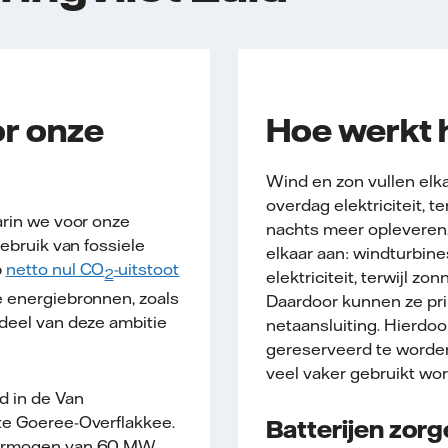
or onze
Hoe werkt 
Wind en zon vullen el
overdag elektriciteit, t
arin we voor onze
nachts meer opleveren.
gebruik van fossiele
elkaar aan: windturbine
p
netto nul CO
-uitstoot
2
elektriciteit, terwijl z
 energie­bronnen, zoals
Daardoor kunnen ze pr
deel van deze ambitie
netaansluiting. Hierdo
gereserveerd te worden
veel vaker gebruikt wor
 in de Van
te Goeree-Overflakkee.
Batterijen zorg
vermogen van 60 MW.