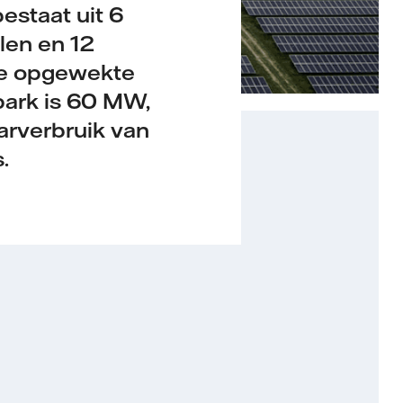
estaat uit 6
len en 12
 de opgewekte
 park is 60 MW,
rverbruik van
.