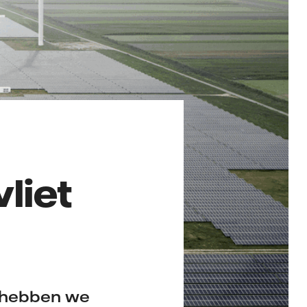
liet
e hebben we