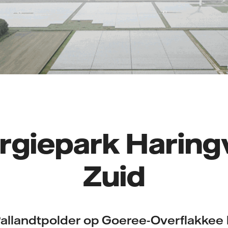
rgiepark Haringv
Zuid
Pallandtpolder op Goeree-Overflakke