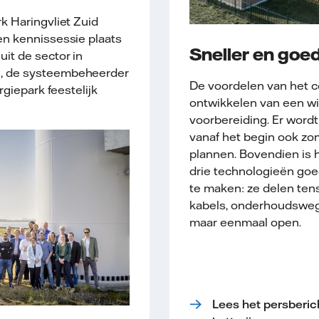
k Haringvliet Zuid
en kennissessie plaats
Sneller en go
it de sector in
, de systeembeheerder
De voordelen van het co
rgiepark feestelijk
ontwikkelen van een win
voorbereiding. Er wordt
vanaf het begin ook zo
plannen. Bovendien is
drie technologieën goe
te maken: ze delen tens
kabels, onderhoudswege
maar eenmaal open.
Lees het persberic