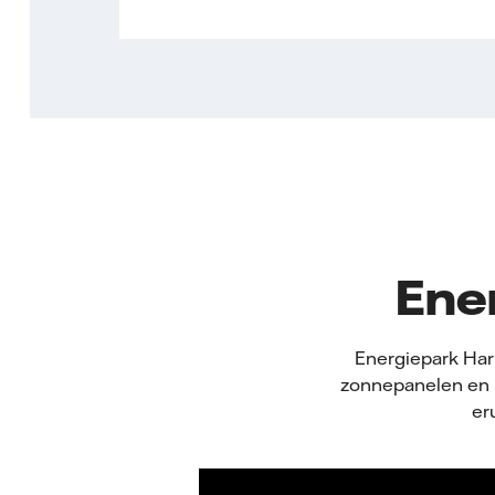
Ener
Energiepark Har
zonnepanelen en 
er