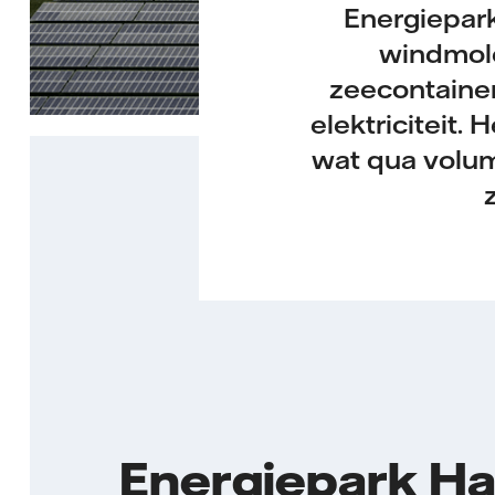
Energiepark
windmole
zeecontainer
elektriciteit.
wat qua volu
Energiepark Har