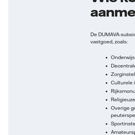
aanme
De DUMAVA-subsidie
vastgoed, zoals:
Onderwijs
Decentral
Zorginstel
Culturele 
Rijksmon
Religieuze
Overige ge
peuterspe
Sportinst
Amateursp