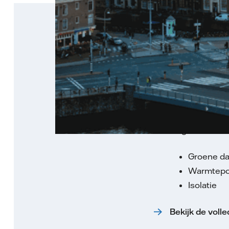
Waarvo
U kunt subsidie kr
maatregelen die u 
maatregelen vallen
Groene d
Warmtep
Isolatie
Bekijk de voll