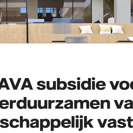
VA subsidie voo
erduurzamen v
schappelijk vas