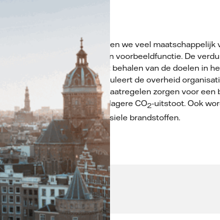
er?
In Nederland hebben we veel maatschappelijk va
gebouwen met een voorbeeldfunctie. De verduu
belangrijk voor het behalen van de doelen in h
deze regeling stimuleert de overheid organisati
gaan. Duurzame maatregelen zorgen voor een 
energiekosten en lagere CO
-uitstoot. Ook wo
2
afhankelijk van fossiele brandstoffen.