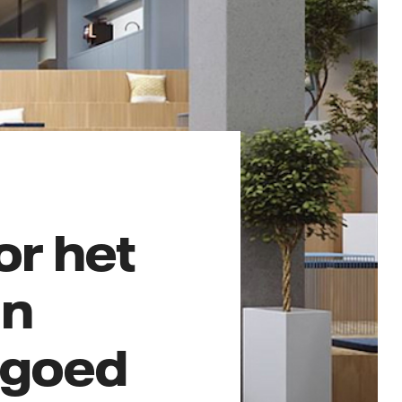
r het
an
tgoed