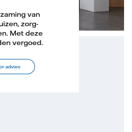
rzaming van
izen, zorg­
gen. Met deze
den vergoed.
or advies