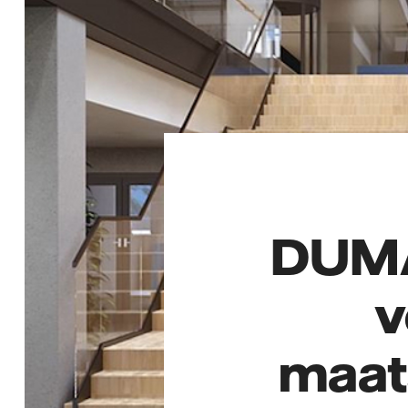
DUMA
v
maat