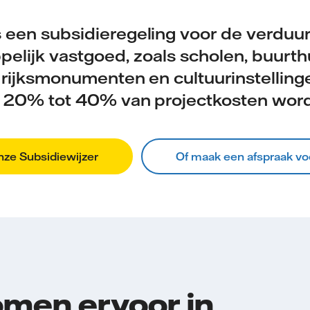
een subsidieregeling voor de verduu
elijk vastgoed, zoals scholen, buurthu
, rijksmonumenten en cultuurinstellin
n 20% tot 40% van projectkosten wor
ze Subsidiewijzer
Of maak een afspraak vo
men ervoor in