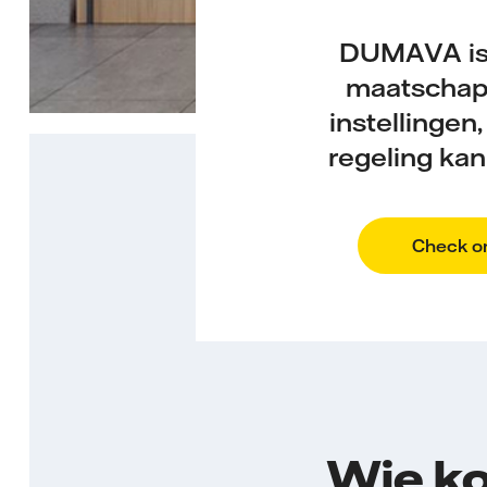
DUMAVA is 
maatschapp
instellingen
regeling ka
Check on
Wie ko