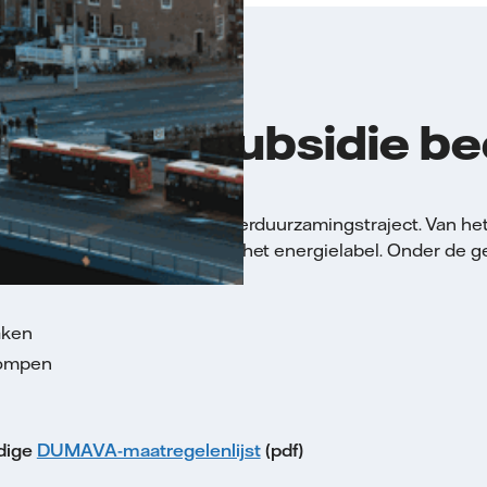
or is de subsidie b
ijgen voor elke stap van het verduurzamingstraject. Van he
treft tot aan de aanvraag van het energielabel. Onder de 
 onder andere:
aken
ompen
edige
DUMAVA-maatregelenlijst
(pdf)