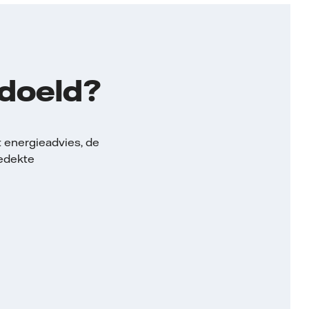
edoeld?
t energieadvies, de
gedekte