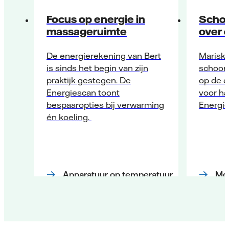
Focus op energie in
Schoo
massageruimte
over 
De energierekening van Bert
Mariska
is sinds het begin van zijn
schoon
praktijk gestegen. De
op de 
Energiescan toont
voor h
bespaaropties bij verwarming
Energie
én koeling.
Apparatuur op temperatuur
Moo