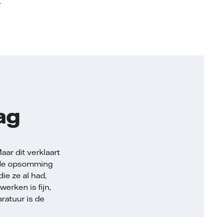
.
ag
r dit verklaart
j de opsomming
ie ze al had,
erken is fijn,
ratuur is de