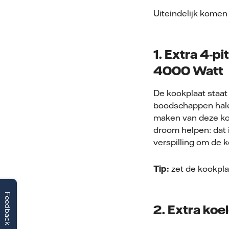
Uiteindelijk komen 
1. Extra 4-p
4000 Watt
De kookplaat staat
boodschappen hale
maken van deze koo
droom helpen: dat i
verspilling om de k
Tip:
zet de kookplaa
Feedback
2. Extra koe