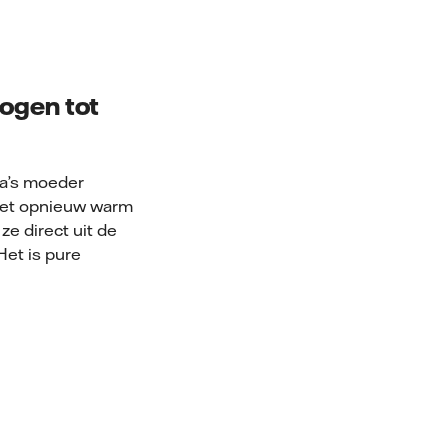
mogen tot
na’s moeder
 het opnieuw warm
e direct uit de
Het is pure