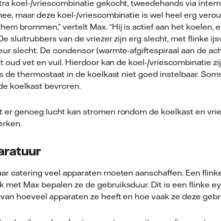
tra koel-/vriescombinatie gekocht, tweedehands via interne
mee, maar deze koel-/vriescombinatie is wel heel erg veroud
em brommen,” vertelt Max. “Hij is actief aan het koelen, e
De sluitrubbers van de vriezer zijn erg slecht, met flinke ij
deur slecht. De condensor (warmte-afgiftespiraal aan de ac
et oud vet en vuil. Hierdoor kan de koel-/vriescombinatie z
is de thermostaat in de koelkast niet goed instelbaar. Soms
de koelkast bevroren.
t er genoeg lucht kan stromen rondom de koelkast en vriez
erken.
aratuur
aar catering veel apparaten moeten aanschaffen. Een flinke
k met Max bepalen ze de gebruiksduur. Dit is een flinke e
ervan hoeveel apparaten ze heeft en hoe vaak ze deze gebr