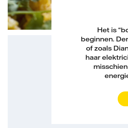
Het is “b
beginnen. Den
of zoals Dia
haar elektri
misschien 
energi