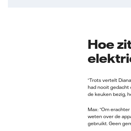
Hoe zi
elektr
“Trots vertelt Dia
had nooit gedacht d
de keuken bezig, h
Max: “Om erachter 
weten over de appa
gebruikt. Geen gema