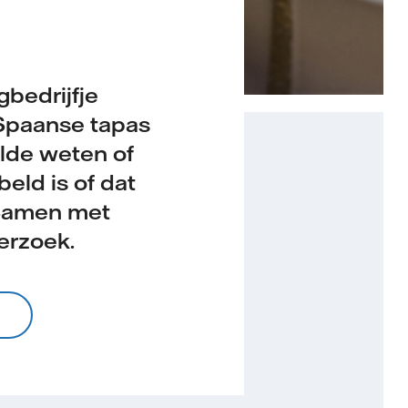
gbedrijfje
 Spaanse tapas
ilde weten of
eld is of dat
. Samen met
erzoek.