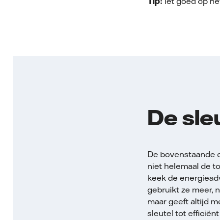
Tip:
let goed op he
De sle
De bovenstaande o
niet helemaal de t
keek de energieadvi
gebruikt ze meer, n
maar geeft altijd 
sleutel tot efficiën