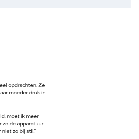
veel opdrachten. Ze
haar moeder druk in
ld, moet ik meer
r ze de apparatuur
et zo bij stil.”