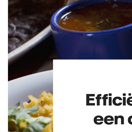
Effic
een 