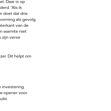
t. Daar is op
erd. “Als ik
n doet dat drie
svorming als gevolg.
hterkant van de
ijn warmte niet
 zijn verse
er. Dit helpt om
 investering.
ye-opener voor
uikt.