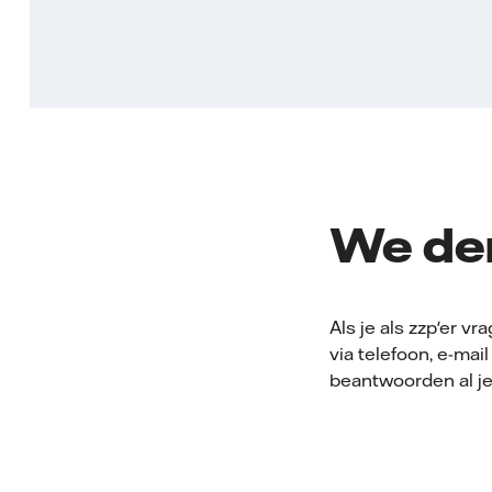
We den
Als je als zzp'er 
via telefoon, e-ma
beantwoorden al j