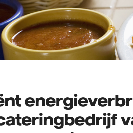
iënt energieverbru
cateringbedrijf v