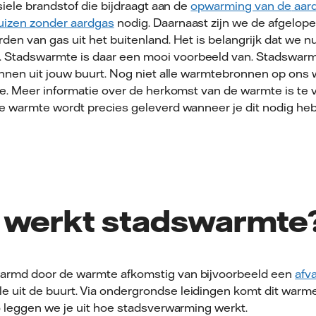
iele brandstof die bijdraagt aan de
opwarming van de
aar
uizen zonder aardgas
nodig. Daarnaast
zijn we de afgelop
rden van gas uit het buitenland.
Het is belangrijk dat we n
.
Stadswarmte is daar een mooi voorbeeld van. Stadswar
nnen uit jouw buurt. Nog niet alle warmtebronnen op ons w
e.
Meer informatie over de herkomst van de warmte is te
ze warmte wordt precies geleverd wanneer je dit nodig heb
 werkt stadswarmte
rwarmd
door
de warmte afkomstig van
bijvoorbeeld een
afva
le
uit de buurt
.
Via
ondergrondse leidingen
komt dit warme
 leggen we je uit hoe stadsverwarming werkt.