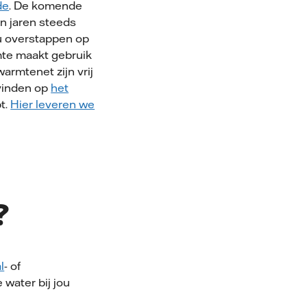
de
.
De komende
en jaren
steeds
u
over
stappen
op
mte
maakt gebruik
armtenet zijn vrij
 vinden op
het
t.
Hier leveren we
?
l
- of
 water bij jou