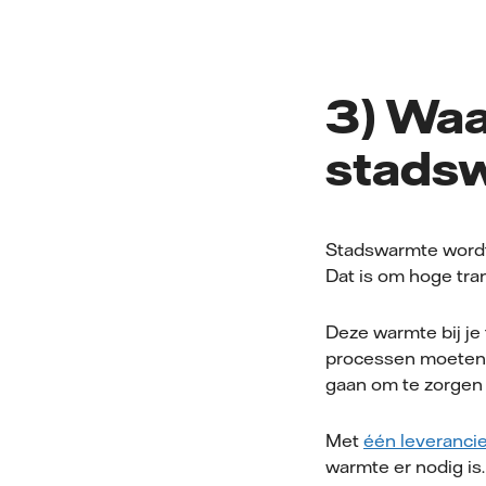
3) Waa
stads
Stadswarmte wordt 
Dat is om hoge tra
Deze warmte bij je 
processen moeten o
gaan om te zorgen d
Met
één leverancie
warmte er nodig is.