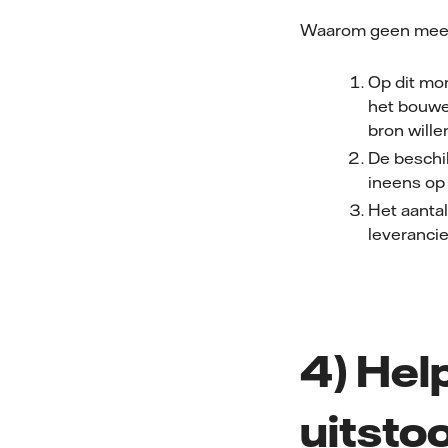
Waarom geen meer
Op dit mo
het bouwe
bron will
De beschik
ineens op 
Het aantal
leverancie
4) Hel
uitsto