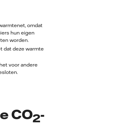
 warmtenet, omdat
iers hun eigen
eten worden.
iet dat deze warmte
 het voor andere
gesloten.
de CO
-
2