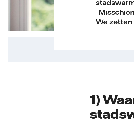
stadswarmt
Misschie
We zetten 
1) Waa
stads