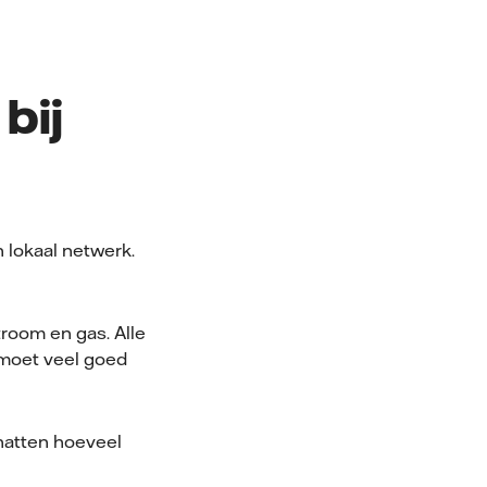
bij
n lokaal netwerk.
troom en gas. Alle
 moet veel goed
hatten hoeveel