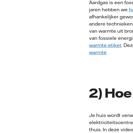
Aardgas is een foss
jaren hebben we
h
afhankelijker gewo
andere technieken
van warmte uit bro
van fossiele energi
warmte-etiket
. De
warmte
2) Hoe
Je huis wordt ve
ele
k
triciteitscentra
thui
s.
In deze video