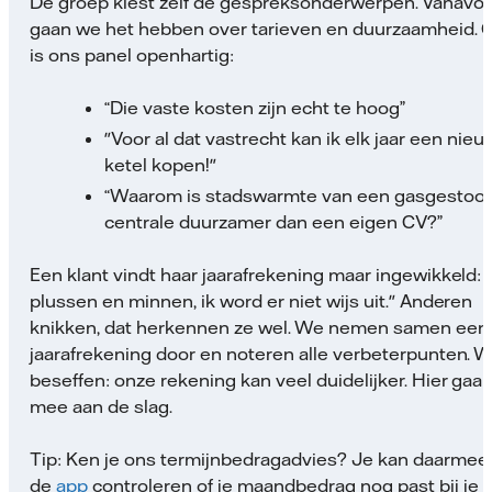
De groep kiest zelf de gespreksonderwerpen. Vanavo
gaan we het hebben over tarieven en duurzaamheid. 
is ons panel openhartig:
“Die vaste kosten zijn echt te hoog”
"Voor al dat vastrecht kan ik elk jaar een nie
ketel kopen!"
“Waarom is stadswarmte van een gasgestoo
centrale duurzamer dan een eigen CV?”
Een klant vindt haar jaarafrekening maar ingewikkeld: "
plussen en minnen, ik word er niet wijs uit." Anderen
knikken, dat herkennen ze wel. We nemen samen een
jaarafrekening door en noteren alle verbeterpunten. 
beseffen: onze rekening kan veel duidelijker. Hier gaa
mee aan de slag.
Tip: Ken je ons termijnbedragadvies?
Je kan daarmee 
de
app
controleren of je maandbedrag nog past bij je