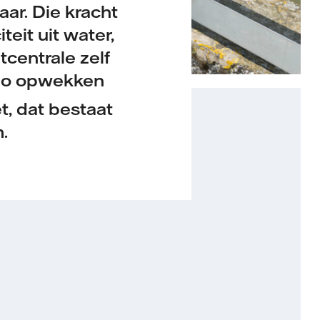
aar. Die kracht
eit uit water,
tcentrale zelf
e zo opwekken
t, dat bestaat
.