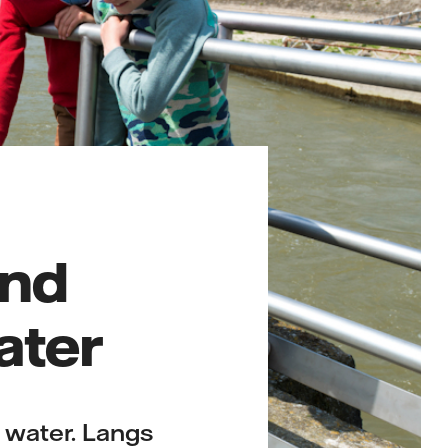
and
water
 water. Langs