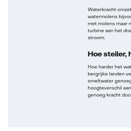
Waterkracht omzett
watermolens bijvoo
met molens maar me
turbine aan het dr
stroom.
Hoe steiler,
Hoe harder het wat
bergrijke landen v
smeltwater genoeg 
hoogteverschil aan
genoeg kracht door