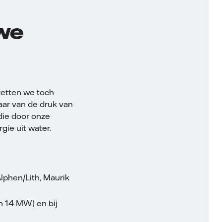
 we
zetten we toch
aar van de druk van
die door onze
gie uit water.
lphen/Lith, Maurik
n 14 MW) en bij