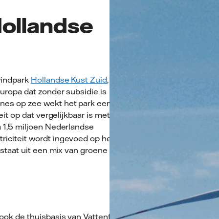
ollandse
windpark
Hollandse Kust Zuid
, het
uropa dat zonder subsidie is
nes op zee wekt het park een
eit op dat vergelijkbaar is met het
a 1,5 miljoen Nederlandse
iciteit wordt ingevoed op het
estaat uit een mix van groene en
ok de thuisbasis van Vattenfall