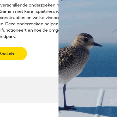
 verschillende onderzoeken naar de
Samen met kennis­partners wordt
constructies en welke vissoorten
zien. Deze onderzoeken helpen om
d functioneert en hoe de omgeving
indpark.
 SeaLab