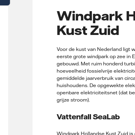
Windpark H
Kust Zuid
Voor de kust van Nederland ligt 
eerste grote windpark op zee in E
gebouwd. Met ruim honderd turbi
hoeveelheid fossielvrije elektricit
gemid­delde jaarverbruik van circ
huishoudens. De opgewekte elektr
openbare elektriciteitsnet (dat b
grijze stroom).
Vattenfall SeaLab
Windpark Hollandse Kust Zuid is o