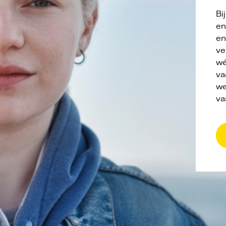
Bi
en
en
ve
wé
va
we
va