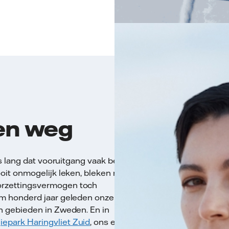
 een weg
es lang dat vooruitgang vaak begint
oit onmogelijk leken, bleken na
rzettingsvermogen toch
im honderd jaar geleden onze eerste
n gebieden in Zweden. En in
iepark Haringvliet Zuid
, ons eerste