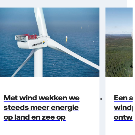
Met wind wekken we
Een a
steeds meer energie
windp
op land en zee op
ontwi