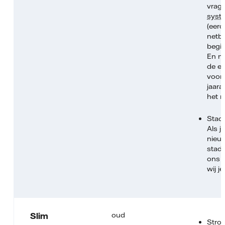
vrage
syst
(eerd
netb
begi
En n
de e
voor 
jaara
het n
Stad
Als j
nieu
stad
ons 
wij j
oud
Slim
Stro