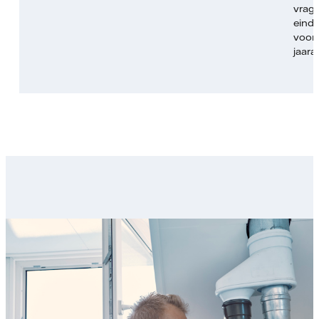
vrag
eind
voor 
jaara