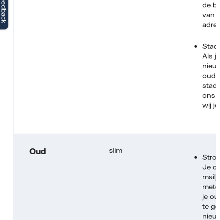
Feedback
de b
van j
adres
Stad
Als j
nieuw
oude
stad
ons 
wij j
slim
Oud
Stro
Je on
mail/
mete
je ou
te ge
nieu