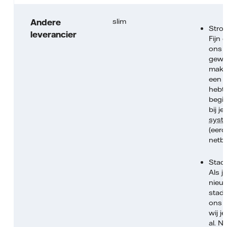
slim
Andere
Stro
leverancier
Fijn 
ons 
gewo
makke
een 
hebt
begi
bij je
syst
(eerd
netbe
Stad
Als j
nieu
stad
ons 
wij j
al. 