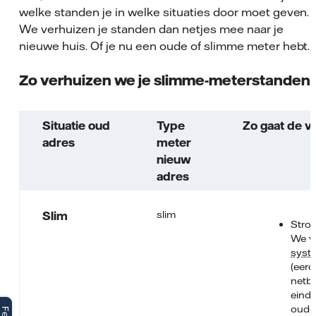
welke standen je in welke situaties door moet geven.
We verhuizen je standen dan netjes mee naar je
nieuwe huis. Of je nu een oude of slimme meter hebt.
Zo verhuizen we je slimme-meterstanden
Situatie oud
Type
Zo gaat de v
adres
meter
nieuw
adres
slim
Slim
Stro
We vr
syst
(eerd
netb
einds
oude