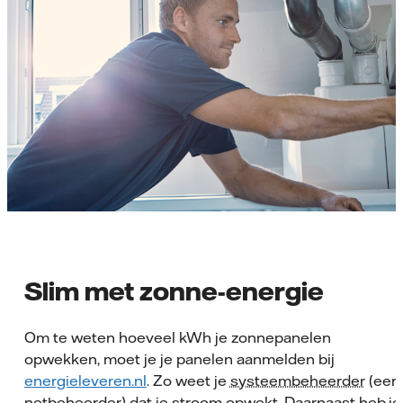
Slim met zonne-energie
Om te weten hoeveel kWh je zonnepanelen
opwekken, moet je je panelen aanmelden bij
energieleveren.nl
. Zo weet je
systeembeheerder
(eer
netbeheerder) dat je stroom opwekt. Daarnaast heb j