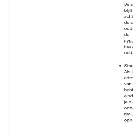
Je s
blijft
achte
de st
oude 
de
syst
(eerd
netbe
Stad
Als j
adre
van o
hebb
einds
je ni
ontva
mail/
opna