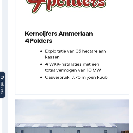
Kerncijfers Ammerlaan
4Polders
Exploitatie van 35 hectare aan
kassen
4 WKK-installaties met een
totaalvermogen van 10 MW
Gasverbruik: 7,75 miljoen kuub
Feedback
Feedback