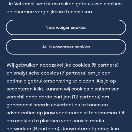
De Vattenfall websites maken gebruik van cookies
en daarmee vergelijkbare technieken.
Meer lezen
Nee, weiger cookies
Ja, ik accepteer cookies
Wij gebruiken noodzakelijke cookies (5 partners)
en analytische cookies (7 partners) om je een
optimale gebruikerservaring te bieden. Als je op
Cookie Statement
accepteren klikt, kunnen wij cookies plaatsen van
Service voor jou
verschillende derde partijen (12 partners) om
gepersonaliseerde advertenties te tonen en
Privacy en Voorwaarden
advertenties op jouw voorkeuren af te stemmen. Of
Toegankelijkheid
om cookies te plaatsen voor sociale media-
netwerken (8 partners). Jouw internetgedrag kan
Werken bij Vattenfall