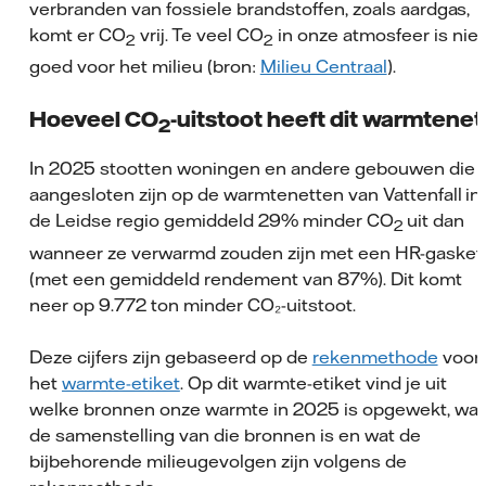
verbranden van fossiele brandstoffen, zoals aardgas,
komt er CO
vrij. Te veel CO
in onze atmosfeer is niet
2
2
goed voor het milieu (bron:
Milieu Centraal
).
Hoeveel CO
-uitstoot heeft dit warmtenet
2
In 2025 stootten woningen en andere gebouwen die
aangesloten zijn op de warmtenetten van Vattenfall in
de Leidse regio gemiddeld 29% minder CO
uit dan
2
wanneer ze verwarmd zouden zijn met een HR-gasket
(met een gemiddeld rendement van 87%). Dit komt
neer op 9.772 ton minder CO₂-uitstoot.
Deze cijfers zijn gebaseerd op de
rekenmethode
voor
het
warmte-etiket
. Op dit warmte-etiket vind je uit
welke bronnen onze warmte in 2025 is opgewekt, wat
de samenstelling van die bronnen is en wat de
bijbehorende milieugevolgen zijn volgens de