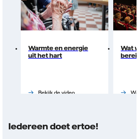
Warmte en energie
Wat w
uit het hart
berei
Bekijk de video
Wat
Iedereen doet ertoe!