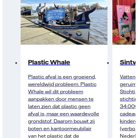
Plastic Whale
Sintv
Plastic afval is een groeiend,
Vattenf
wereldwijd probleem. Plastic
geruime
Whale wil dit probleem
Stichti
aanpakken door mensen te
stichtin
laten zien dat plastic geen
34.000 
afval is, maar een waardevolle
cadeau
grondstof. Daarom bouwt zij
kindere
boten en kantoormeubilair
(verbor
van het plastic dat de
Nederla