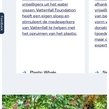
vrijwilligers uit het water
afhanke
vissen. Vattenfall Foundation
vrijwil
heeft een eigen sloep en
van bed
Feedback
stimuleert de medewerkers
vorm va
van Vattenfall te helpen met
donatie
het opruimen van het plastic.
(goeder
maar o
experti
Plastic Whale
Sin