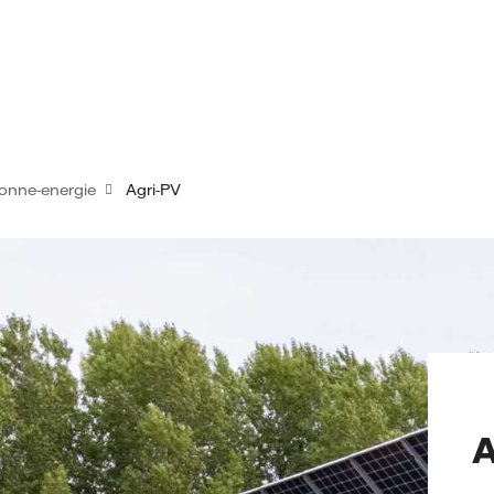
onne-energie
Agri-PV
A