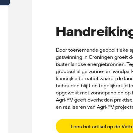
Handreikin
Door toenemende geopolitieke sp
gaswinning in Groningen groeit d
buitenlandse energiebronnen. Tege
grootschalige zonne- en windpark
kansrijk alternatief waarbij de l
behouden blijft en tegelijkertijd fo
opgewekt met zonnepanelen op he
Agri-PV geeft overheden praktis
en realiseren van Agri-PV project
Lees het artikel op de Vatt