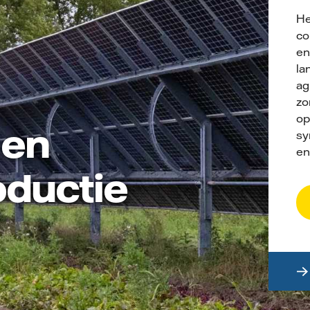
He
co
en
la
ag
zo
op
 en
sy
en
oductie