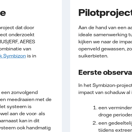
ie
Pilotprojec
roject dat door
Aan de hand van een aa
oject onderzoekt
ideale samenwerking t
EMUS/ERF, AERES
kijken we naar de impa
ombinatie van
openveld gewassen, zoa
k Symbizon
is in
suikerbieten.
Eerste observa
In het Symbizon-project
r een zonvolgend
impact van schaduw al in
nen meedraaien met de
Het systeem is
een verminder
el aan de voor- als
droge periode
rnaast kan in dit
een gedeeltel
gsysteem ook handmatig
tijdens extree