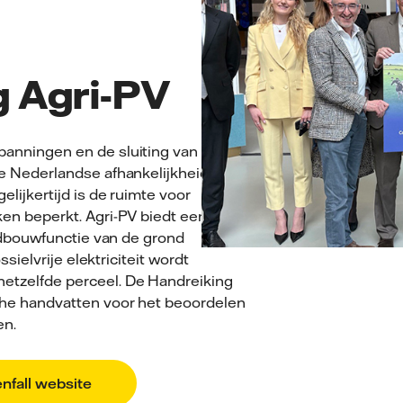
g Agri-PV
anningen en de sluiting van de
e Nederlandse afhankelijkheid van
lijkertijd is de ruimte voor
en beperkt. Agri-PV biedt een
andbouwfunctie van de grond
ssielvrije elektriciteit wordt
tzelfde perceel. De Handreiking
che handvatten voor het beoordelen
en.
enfall website