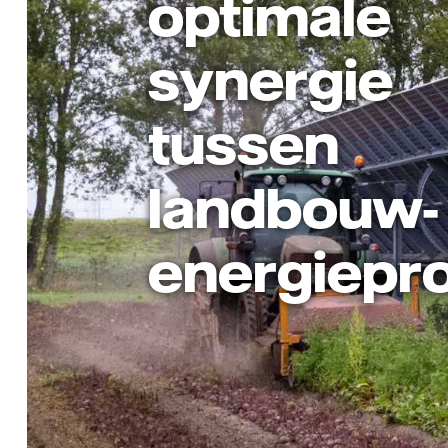
optimale
synergie
tussen
landbouw-
energiepr