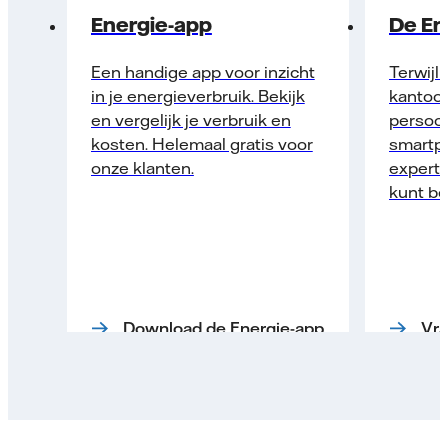
Energie-app
De En
Een handige app voor inzicht
Terwijl 
in je energieverbruik. Bekijk
kantoor 
en vergelijk je verbruik en
persoon
kosten. Helemaal gratis voor
smartph
onze klanten.
expert 
kunt b
Download de Energie-app
Vra