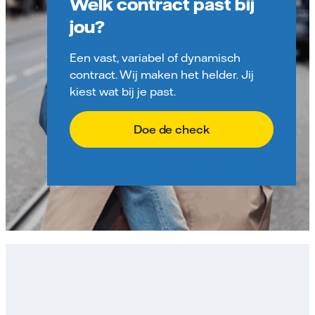
Welk contract past bij
jou?
Een vast, variabel of dynamisch
contract. Wij maken het helder. Jij
kiest wat bij je past.
Doe de check